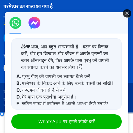
परमेश्वर का राज्य आ गया है
परमेश्वर का राज्य पृथ्वी पर आ गया है! क्या आप इसमें प्रवेश करना चाहते हैं?
और अधिक
जानें
WhatsApp पर हमसे संपर्क करें
🎁❤️आज, आप बहुत भाग्यशाली हैं। बटन पर क्लिक
करें, और हम विश्वास और जीवन में आपके प्रश्नों का
हमारा अनुसरण करें
उत्तर ऑनलाइन देंगे, फिर आपके पास प्रभु की वापसी
का स्वागत करने का अवसर होगा।👇
A.
प्रभु यीशु की वापसी का स्वागत कैसे करें
B.
परमेश्वर के निकट आने के लिए उसके वचनों को सीखें l
C.
कष्टमय जीवन से कैसे बचें
उपयोग की शर्तें
गोपनीयता नीत
साभार
कुकीज नीति
D.
मेरे पास एक प्रार्थना अनुरोध है।
कॉपीराइट © 2026
सर्वशक्तिमान परमेश्वर की कलीसिया।
सर्वाधिकार
E.
कठिन समय में परमेश्वर में अपनी आस्था कैसे बढ़ाएं?
सुरक्षित।
परमेश्वर के दैनिक वचन : देहधारण | अंश 112
WhatsApp पर हमसे संपर्क करें
00:00
09:33