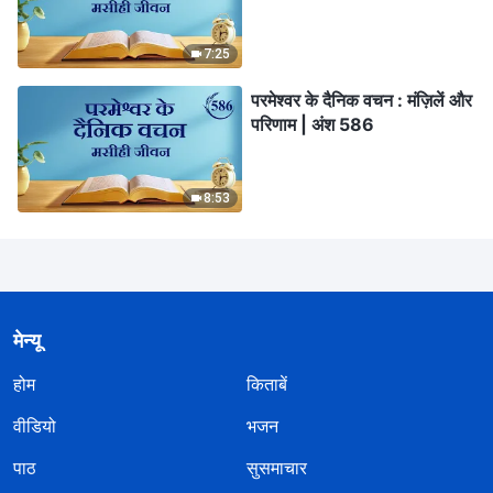
7:25
परमेश्वर के दैनिक वचन : मंज़िलें और
परिणाम | अंश 586
8:53
मेन्यू
होम
किताबें
वीडियो
भजन
पाठ
सुसमाचार