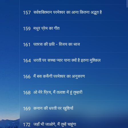
सर्वशक्तिमान परमेश्वर का आना कितना अद्भुत है
157
मधुर प्रेम का गीत
159
पतरस की छवि - विजय का ध्वज
161
धरती पर सच्चा प्यार पाना क्यों है इतना मुश्किल
164
मैं बस करूँगी परमेश्वर का अनुसरण
166
ओ मेरे प्रिय, मैं तलाश में हूं तुम्हारी
168
कनान की धरती पर खुशियाँ
169
जहाँ भी जाओगे, मैं तुम्हें चाहूंगा
172