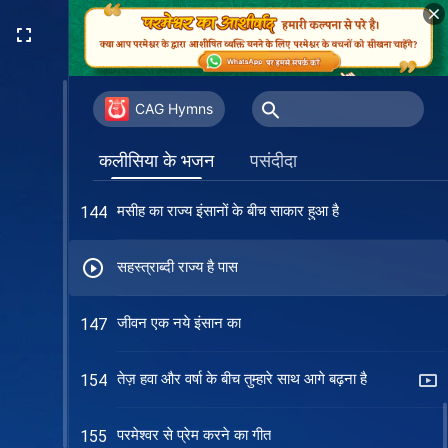
घेर लेता है मेरे दिल को परमेश्वर का प्रेम
132
मसीह के राज्य का अवतरण हुआ है धरती पर
137
CAG Hymns
अनंत काल तक परमेश्वर को प्रेम करूँगी
141
कलीसिया के भजन
पसंदीदा
मसीह का राज्य इंसानों के बीच साकार हुआ है
144
सहस्त्राब्दी राज्य है पास
जीवन एक नये इंसान का
147
तेज़ हवा और वर्षा के बीच तुम्हारे साथ आगे बढ़ना है
154
परमेश्वर से प्रेम करने का गीत
155