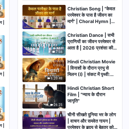
Christian Song | "केवल
परमेश्वर के पास है जीवन का
8
मार्ग" | Choral Hymn |
रण |
4:58
2026 प्रशंसा की आवाजें
Christian Dance | सभी
प्राणियों का जीवन परमेश्वर से
आता है | 2026 प्रशंसा की
7:56
आवाजें
Hindi Christian Movie
6
| विनाशों के दौरान प्रभु से
रण |
मिलन (I) | संकट में पृथ्वी:
1:20:48
मानवता का भाग्य कहाँ जा रहा
है?
Hindi Christian Short
Film | "न्याय के दौरान
जागृति"
26:25
चीनी सीखते दुनिया भर के लोग
4
| वाचन और समवेत गायन |
रण |
परमेश्वर के हृदय से बेहतर कोई