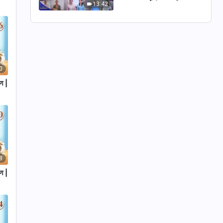
13:42
हृदय नहीं | 2026 स्तुति की
ध्वनियाँ
0
रण |
8
रण |