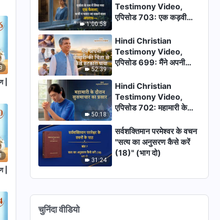
Testimony Video,
एपिसोड 703: एक कड़वी
1:00:58
असफलता के बाद मैंने क्या पाया
Hindi Christian
Testimony Video,
एपिसोड 699: मैंने अपनी
3
52:39
बीमारी की चिंता से कैसे
रण |
छुटकारा पाया
Hindi Christian
Testimony Video,
एपिसोड 702: महामारी के
50:18
दौरान सुसमाचार का प्रसार
सर्वशक्तिमान परमेश्वर के वचन
"सत्य का अनुसरण कैसे करें
(18)" (भाग दो)
1
31:24
रण |
चुनिंदा वीडियो