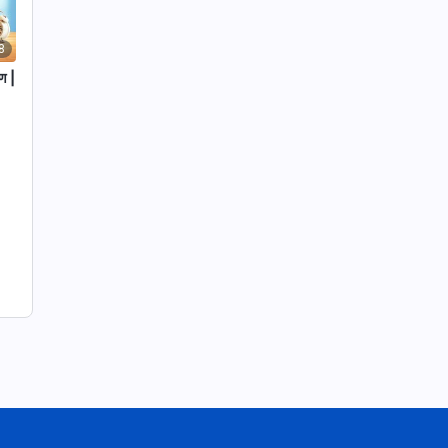
8
रण |