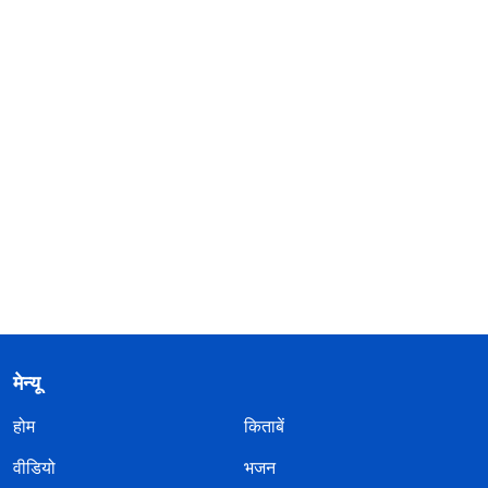
मेन्यू
होम
किताबें
वीडियो
भजन