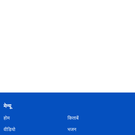
मेन्यू
होम
किताबें
वीडियो
भजन