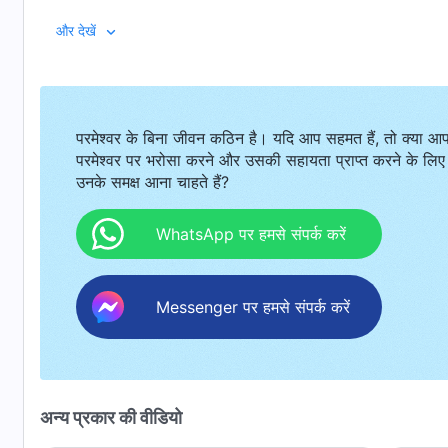
ने समय-समय पर उसको प्रबुद्धता और मार्गदर्शन दिया। परमेश्वर के वचन 
The Bible verses found in this video are partly 
और देखें
विजय प्राप्त की और जबरदस्त तरीके से शानदार गवाही दी। सर्दियों में खि
from Hindi OV belong to Bible Society India. With due 
बिखेरते हुए एक लचीली जीवन शक्ति का प्रदर्शन करती है ...
परमेश्वर के बिना जीवन कठिन है। यदि आप सहमत हैं, तो क्या आ
परमेश्वर पर भरोसा करने और उसकी सहायता प्राप्त करने के लिए
उनके समक्ष आना चाहते हैं?
WhatsApp पर हमसे संपर्क करें
Messenger पर हमसे संपर्क करें
अन्य प्रकार की वीडियो