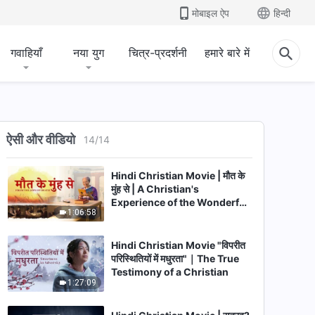
50:58
मोबाइल ऐप
हिन्दी
Hindi Christian Movie | वार्तालाप
| The CCP Conducts
गवाहियाँ
नया युग
चित्र-प्रदर्शनी
हमारे बारे में
Brainwashing on Christians
2:13:45
(Hindi Dubbed)
Hindi Christian Movie परिवार में
रक्तिम पुनर्शिक्षा | Story of
Christians Being Persecuted
ऐसी और वीडियो
14
/
14
2:32:13
by Family
Hindi Christian Movie | मौत के
मुंह से | A Christian's
Experience of the Wonderful
1:06:58
Salvation of God
Hindi Christian Movie "विपरीत
परिस्थितियों में मधुरता"｜The True
Testimony of a Christian
1:27:09