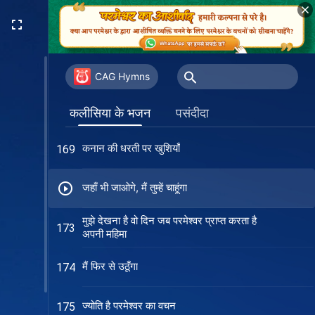
धरती पर सच्चा प्यार पाना क्यों है इतना मुश्किल
164
मैं बस करूँगी परमेश्वर का अनुसरण
166
CAG Hymns
ओ मेरे प्रिय, मैं तलाश में हूं तुम्हारी
168
कलीसिया के भजन
पसंदीदा
कनान की धरती पर खुशियाँ
169
जहाँ भी जाओगे, मैं तुम्हें चाहूंगा
मुझे देखना है वो दिन जब परमेश्वर प्राप्त करता है
173
अपनी महिमा
मैं फिर से उठूँगा
174
ज्योति है परमेश्वर का वचन
175