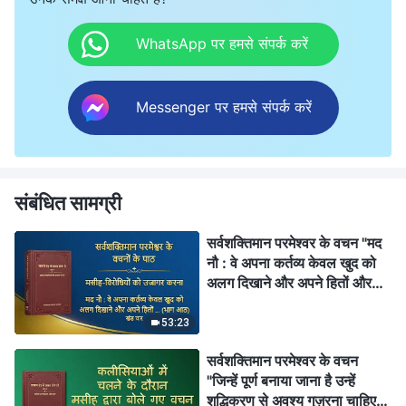
WhatsApp पर हमसे संपर्क करें
Messenger पर हमसे संपर्क करें
संबंधित सामग्री
सर्वशक्तिमान परमेश्वर के वचन "मद
नौ : वे अपना कर्तव्य केवल खुद को
अलग दिखाने और अपने हितों और
महत्वाकांक्षाओं को पूरा करने के लिए
निभाते हैं; वे कभी परमेश्वर के घर के
53:23
हितों की नहीं सोचते और वे व्यक्तिगत
सर्वशक्तिमान परमेश्वर के वचन
यश के बदले उन हितों के साथ
"जिन्हें पूर्ण बनाया जाना है उन्हें
विश्वासघात तक कर देते हैं (भाग
शुद्धिकरण से अवश्य गुज़रना चाहिए"
आठ)" (खंड चार)