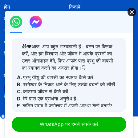
होम
किताबें
वीडियो
भजन
पाठ
सुसमाचार
गवाहियाँ
नया युग
🎁❤️आज, आप बहुत भाग्यशाली हैं। बटन पर क्लिक
चित्र-प्रदर्शनी
हमारे बारे में
करें, और हम विश्वास और जीवन में आपके प्रश्नों का
उत्तर ऑनलाइन देंगे, फिर आपके पास प्रभु की वापसी
का स्वागत करने का अवसर होगा।👇
सर्वशक्तिमान परमेश्वर की कलीसिया ऐप डाउनलोड करें
A.
प्रभु यीशु की वापसी का स्वागत कैसे करें
B.
परमेश्वर के निकट आने के लिए उसके वचनों को सीखें l
C.
कष्टमय जीवन से कैसे बचें
D.
मेरे पास एक प्रार्थना अनुरोध है।
E.
कठिन समय में परमेश्वर में अपनी आस्था कैसे बढ़ाएं?
हमसे संपर्क करें
अगुआओं और कार्यकर्ताओं की जिम्मेदारियाँ (20)
खंड पाँच
WhatsApp पर हमसे संपर्क करें
+91-970-782-1023
00:17
44:23