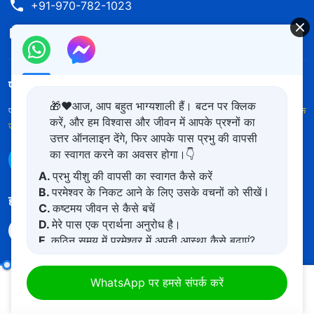
+91-970-782-1023
contact.hi@kingdomsalvation.org
परमेश्वर का राज्य आ गया है
🎁❤️आज, आप बहुत भाग्यशाली हैं। बटन पर क्लिक
परमेश्वर का राज्य पृथ्वी पर आ गया है! क्या आप इसमें प्रवेश करना चाहते हैं?
और अधिक
करें, और हम विश्वास और जीवन में आपके प्रश्नों का
जानें
उत्तर ऑनलाइन देंगे, फिर आपके पास प्रभु की वापसी
का स्वागत करने का अवसर होगा।👇
WhatsApp पर हमसे संपर्क करें
A.
प्रभु यीशु की वापसी का स्वागत कैसे करें
B.
परमेश्वर के निकट आने के लिए उसके वचनों को सीखें l
हमारा अनुसरण करें
C.
कष्टमय जीवन से कैसे बचें
D.
मेरे पास एक प्रार्थना अनुरोध है।
E.
कठिन समय में परमेश्वर में अपनी आस्था कैसे बढ़ाएं?
मद सात : वे दुष्ट, धूर्त और कपटी हैं (भाग एक)
खंड एक
WhatsApp पर हमसे संपर्क करें
उपयोग की शर्तें
गोपनीयता नीत
साभार
कुकीज नीति
00:20
41:05
कॉपीराइट © 2026
सर्वशक्तिमान परमेश्वर की कलीसिया।
सर्वाधिकार