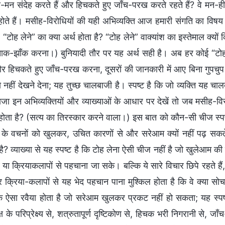
ी-मन संदेह करते हैं और हिचकते हुए जाँच-परख करते रहते हैं? वे मन-ह
ोते हैं। मसीह-विरोधियों की यही अभिव्यक्ति आज हमारी संगति का विषय है
 “टोह लेने” का क्या अर्थ होता है? “टोह लेने” वाक्यांश का इस्तेमाल क्यों
ाक-झाँक करना।) बुनियादी तौर पर यह अर्थ सही है। अब हर कोई “टोह ले
 हिचकते हुए जाँच-परख करना, दूसरों की जानकारी में आए बिना गुपचुप 
ो नहीं देखने देना; यह तुच्छ चालबाजी है। स्पष्ट है कि जो व्यक्ति यह 
ाजा इन अभिव्यक्तियों और व्याख्याओं के आधार पर देखें तो जब मसीह-विर
 होता है? (सत्य का तिरस्कार करने वाला।) इस बात को कौन-सी चीज स्प
र के वचनों को खुलकर, उचित कारणों से और सरेआम क्यों नहीं पढ़ सकते? 
 है? व्याख्या से यह स्पष्ट है कि टोह लेना ऐसी चीज नहीं है जो खुलेआम 
या क्रियाकलापों से पहचाना जा सके। बल्कि ये सारे विचार छिपे रहते हैं, द
 क्रिया-कलापों से यह भेद पहचान पाना मुश्किल होता है कि वे क्या सोच 
क ऐसा रवैया होता है जो सरेआम खुलकर प्रकट नहीं हो सकता; यह स्पष
्ष के परिप्रेक्ष्य से, शत्रुतापूर्ण दृष्टिकोण से, हिचक भरी निगरानी से