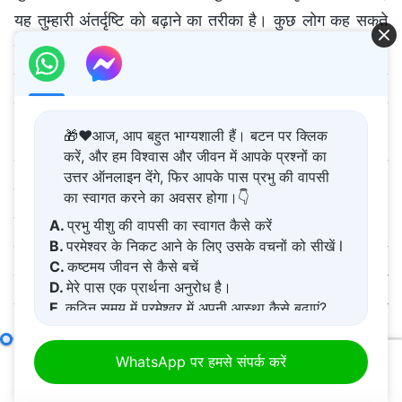
यह तुम्हारी अंतर्दृष्टि को बढ़ाने का तरीका है। कुछ लोग कह सकते
हैं, “हमारी अंतर्दृष्टि को बढ़ाने का क्या फायदा है?” यह तरह-तरह के
लोगों के बारे में तुम्हारी समझ के लिए, तरह-तरह के लोगों का भेद
पहचानने और उनका गहन-विश्लेषण करने के लिए, और इससे भी
अधिक तरह-तरह के लोगों की मदद करने की तुम्हारी क्षमता के लिए
🎁❤️आज, आप बहुत भाग्यशाली हैं। बटन पर क्लिक
करें, और हम विश्वास और जीवन में आपके प्रश्नों का
यह लाभकारी है। यह वह मार्ग है जिस पर बहुत-सा कार्य किया जाता
उत्तर ऑनलाइन देंगे, फिर आपके पास प्रभु की वापसी
है। कुछ लोग झूठे तौर पर आध्यात्मिक होते हैं, और मानते हैं, “अब
का स्वागत करने का अवसर होगा।👇
चूँकि मैं परमेश्वर में विश्वास रखता हूँ, इसलिए प्रसारण या समाचार
A.
प्रभु यीशु की वापसी का स्वागत कैसे करें
B.
परमेश्वर के निकट आने के लिए उसके वचनों को सीखें l
नहीं सुनता, और अखबार नहीं पढ़ता। मैं बाहरी दुनिया से बातचीत
C.
कष्टमय जीवन से कैसे बचें
नहीं करता। सभी लोग, जीवन के सत्री क्षेत्रों और पेशों के सभी लोग
D.
मेरे पास एक प्रार्थना अनुरोध है।
दानव हैं!” खैर, तुम गलत हो। यदि तुम्हारे पास सत्य है, तो क्या तुम
E.
कठिन समय में परमेश्वर में अपनी आस्था कैसे बढ़ाएं?
अभी भी शैतानों से बातचीत करने से डरते हो? यहाँ तक कि परमेश्वर
मद आठ : वे दूसरों से केवल अपने प्रति समर्पण करवाएँगे, सत्य या परमेश्वर के प्रति नहीं (भाग एक)
WhatsApp पर हमसे संपर्क करें
को भी कभी-कभी आध्यात्मिक क्षेत्र में शैतान से निपटना पड़ता है।
00:00
01:25:31
क्या इसके लिए वह बदल जाता है? जरा भी नहीं। तुम दानवों से