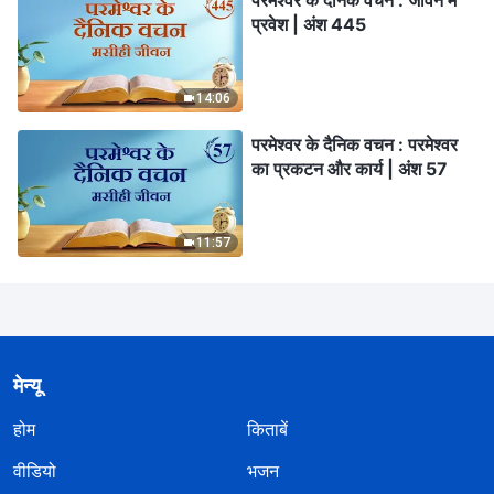
परमेश्वर के दैनिक वचन : जीवन में
प्रवेश | अंश 445
14:06
परमेश्वर के दैनिक वचन : परमेश्वर
का प्रकटन और कार्य | अंश 57
11:57
मेन्यू
होम
किताबें
वीडियो
भजन