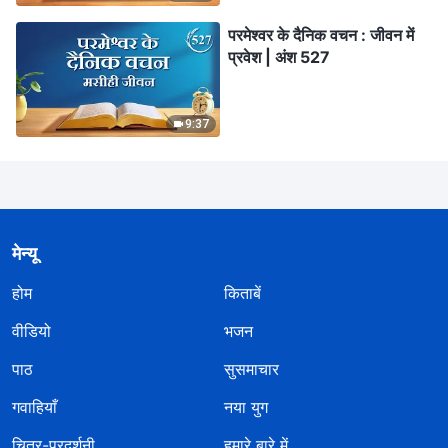
परमेश्वर के दैनिक वचन : जीवन में
प्रवेश | अंश 527
9:37
मेन्यू
होम
किताबें
वीडियो
भजन
पाठ
सुसमाचार
गवाहियाँ
नया युग
चित्र-प्रदर्शनी
हमारे बारे में