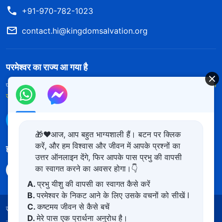
+91-970-782-1023
contact.hi@kingdomsalvation.org
परमेश्वर का राज्य आ गया है
परमेश्वर का राज्य पृथ्वी पर आ गया है! क्या आप इसमें प्रवेश करना चाहते हैं?
और अधिक
जानें
WhatsApp पर हमसे संपर्क करें
🎁❤️आज, आप बहुत भाग्यशाली हैं। बटन पर क्लिक
करें, और हम विश्वास और जीवन में आपके प्रश्नों का
हमारा अनुसरण करें
उत्तर ऑनलाइन देंगे, फिर आपके पास प्रभु की वापसी
का स्वागत करने का अवसर होगा।👇
A.
प्रभु यीशु की वापसी का स्वागत कैसे करें
B.
परमेश्वर के निकट आने के लिए उसके वचनों को सीखें l
C.
कष्टमय जीवन से कैसे बचें
उपयोग की शर्तें
गोपनीयता नीत
साभार
कुकीज नीति
D.
मेरे पास एक प्रार्थना अनुरोध है।