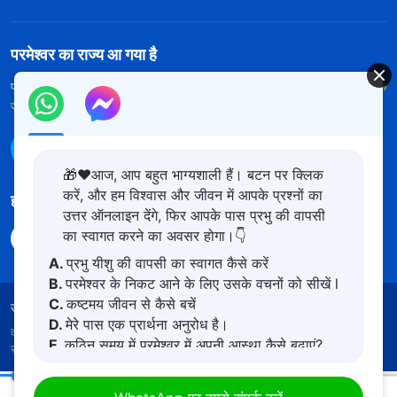
परमेश्वर का राज्य आ गया है
परमेश्वर का राज्य पृथ्वी पर आ गया है! क्या आप इसमें प्रवेश करना चाहते हैं?
और अधिक
जानें
WhatsApp पर हमसे संपर्क करें
🎁❤️आज, आप बहुत भाग्यशाली हैं। बटन पर क्लिक
करें, और हम विश्वास और जीवन में आपके प्रश्नों का
हमारा अनुसरण करें
उत्तर ऑनलाइन देंगे, फिर आपके पास प्रभु की वापसी
का स्वागत करने का अवसर होगा।👇
A.
प्रभु यीशु की वापसी का स्वागत कैसे करें
B.
परमेश्वर के निकट आने के लिए उसके वचनों को सीखें l
C.
कष्टमय जीवन से कैसे बचें
उपयोग की शर्तें
गोपनीयता नीत
साभार
कुकीज नीति
D.
मेरे पास एक प्रार्थना अनुरोध है।
कॉपीराइट © 2026
सर्वशक्तिमान परमेश्वर की कलीसिया।
सर्वाधिकार
E.
कठिन समय में परमेश्वर में अपनी आस्था कैसे बढ़ाएं?
सुरक्षित।
परमेश्वर के दैनिक वचन : जीवन में प्रवेश | अंश 538