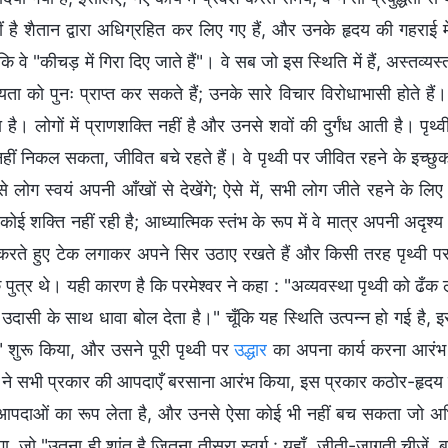
हीं है शैतान द्वारा अधिग्रहित कर लिए गए हैं, और उनके हृदय की गहराई 
कि वे "कीचड़ में गिरा दिए जाते हैं"। वे सब जो इस स्थिति में हैं, अस्तव्यस
्यता को पुनः प्राप्त कर सकते हैं; उनके सारे विचार विरोधाभासी होते है
 है। लोगों में प्राणशक्ति नहीं है और उनसे शवों की दुर्गंध आती है। प
ं निकल सकता, जीवित बचे रहते हैं। वे पृथ्वी पर जीवित रहने के इच्छुक न
े लोग स्वयं अपनी आँखों से देखेंगे; ऐसे में, सभी लोग जीते रहने के लिए
ोई शक्ति नहीं रही है; आध्यात्मिक स्तंभ के रूप में वे मात्र अपनी अदृ
करते हुए टेक लगाकर अपने सिर उठाए रखते हैं और किसी तरह पृथ्वी पर 
 पुत्र थे। यही कारण है कि परमेश्वर ने कहा : "अव्यवस्था पृथ्वी को ढँक 
त उदासी के साथ धावा बोल देता है।" चूँकि यह स्थिति उत्पन्न हो गई है, इसल
" शुरू किया, और उसने पूरी पृथ्वी पर
उद्धार
का अपना कार्य करना आरंभ 
 ने सभी प्रकार की आपदाएँ बरसाना आरंभ किया, इस प्रकार कठोर-हृदय मनुष्
 आपदाओं का रूप लेता है, और उनसे ऐसा कोई भी नहीं बच सकता जो अभिशप्
ा, जो "उतना ही शांत है जितना तीसरा स्वर्ग : यहाँ, जीती-जागती चीजें, बड़