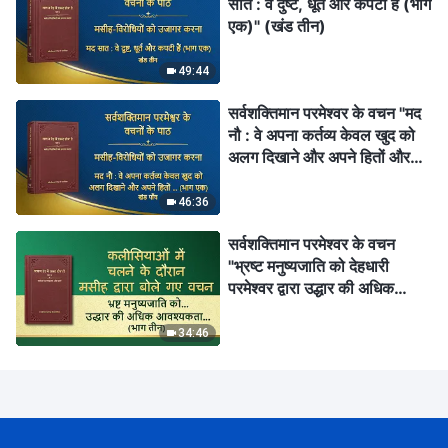
सात : वे दुष्ट, धूर्त और कपटी हैं (भाग
एक)" (खंड तीन)
49:44
सर्वशक्तिमान परमेश्वर के वचन "मद
नौ : वे अपना कर्तव्य केवल खुद को
अलग दिखाने और अपने हितों और
महत्वाकांक्षाओं को पूरा करने के लिए
निभाते हैं; वे कभी परमेश्वर के घर के
46:36
हितों की नहीं सोचते और वे व्यक्तिगत
सर्वशक्तिमान परमेश्वर के वचन
यश के बदले उन हितों के साथ
"भ्रष्ट मनुष्यजाति को देहधारी
विश्वासघात तक कर देते हैं (भाग
परमेश्वर द्वारा उद्धार की अधिक
एक)" (खंड पाँच)
आवश्यकता है" (भाग तीन)
34:46