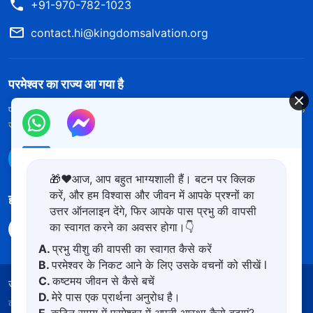
+91-970-782-1023
contact.hi@kingdomsalvation.org
परमेश्वर का राज्य आ गया है
परमेश्वर का राज्य पृथ्वी पर आ गया है! क्या आप इसमें प्रवेश करना चाहते हैं?
और अधिक
जानें
WhatsApp पर हमसे संपर्क करें
🎁❤️आज, आप बहुत भाग्यशाली हैं। बटन पर क्लिक
करें, और हम विश्वास और जीवन में आपके प्रश्नों का
हमारा अनुसरण करें
उत्तर ऑनलाइन देंगे, फिर आपके पास प्रभु की वापसी
का स्वागत करने का अवसर होगा।👇
A.
प्रभु यीशु की वापसी का स्वागत कैसे करें
B.
परमेश्वर के निकट आने के लिए उसके वचनों को सीखें l
C.
कष्टमय जीवन से कैसे बचें
उपयोग की शर्तें
गोपनीयता नीत
साभार
कुकीज नीति
D.
मेरे पास एक प्रार्थना अनुरोध है।
कॉपीराइट © 2026
सर्वशक्तिमान परमेश्वर की कलीसिया।
सर्वाधिकार