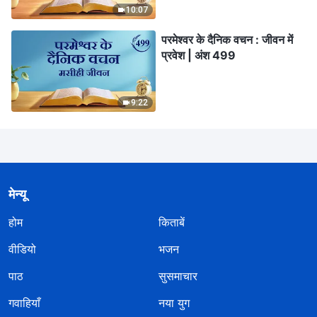
10:07
परमेश्वर के दैनिक वचन : जीवन में
प्रवेश | अंश 499
9:22
मेन्यू
होम
किताबें
वीडियो
भजन
पाठ
सुसमाचार
गवाहियाँ
नया युग