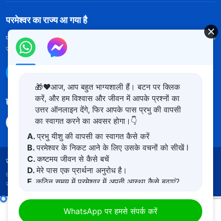
परमेश्वर का राज्य आ गया है
परमेश्वर का राज्य पृथ्वी पर आ गया है! क्या आप इसमें प्रवेश करना चाहते हैं?
और अधिक
जानें
WhatsApp पर हमसे संपर्क करें
🎁❤️आज, आप बहुत भाग्यशाली हैं। बटन पर क्लिक
करें, और हम विश्वास और जीवन में आपके प्रश्नों का
हमारा अनुसरण करें
उत्तर ऑनलाइन देंगे, फिर आपके पास प्रभु की वापसी
का स्वागत करने का अवसर होगा।👇
A.
प्रभु यीशु की वापसी का स्वागत कैसे करें
B.
परमेश्वर के निकट आने के लिए उसके वचनों को सीखें l
C.
कष्टमय जीवन से कैसे बचें
उपयोग की शर्तें
गोपनीयता नीत
साभार
कुकीज नीति
D.
मेरे पास एक प्रार्थना अनुरोध है।
कॉपीराइट © 2026
सर्वशक्तिमान परमेश्वर की कलीसिया।
सर्वाधिकार
E.
कठिन समय में परमेश्वर में अपनी आस्था कैसे बढ़ाएं?
सुरक्षित।
परमेश्वर के दैनिक वचन : परमेश्वर को जानना | अंश 36
WhatsApp पर हमसे संपर्क करें
00:00
18:43