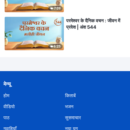
7:09
परमेश्वर के दैनिक वचन : जीवन में
प्रवेश | अंश 544
6:25
मेन्यू
होम
किताबें
वीडियो
भजन
पाठ
सुसमाचार
गवाहियाँ
नया युग