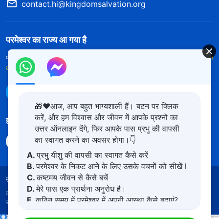
contact.hi@kingdomsalvation.org
परमेश्वर का राज्य आ गया है
परमेश्वर का राज्य पृथ्वी पर आ गया है! क्या आप इसमें प्रवेश करना चाहते हैं?
और अधिक
जानें
WhatsApp पर हमसे संपर्क करें
🎁❤️आज, आप बहुत भाग्यशाली हैं। बटन पर क्लिक
करें, और हम विश्वास और जीवन में आपके प्रश्नों का
हमारा अनुसरण करें
उत्तर ऑनलाइन देंगे, फिर आपके पास प्रभु की वापसी
का स्वागत करने का अवसर होगा।👇
A.
प्रभु यीशु की वापसी का स्वागत कैसे करें
B.
परमेश्वर के निकट आने के लिए उसके वचनों को सीखें l
C.
कष्टमय जीवन से कैसे बचें
उपयोग की शर्तें
गोपनीयता नीत
साभार
कुकीज नीति
D.
मेरे पास एक प्रार्थना अनुरोध है।
कॉपीराइट © 2026
सर्वशक्तिमान परमेश्वर की कलीसिया।
सर्वाधिकार
E.
कठिन समय में परमेश्वर में अपनी आस्था कैसे बढ़ाएं?
सुरक्षित।