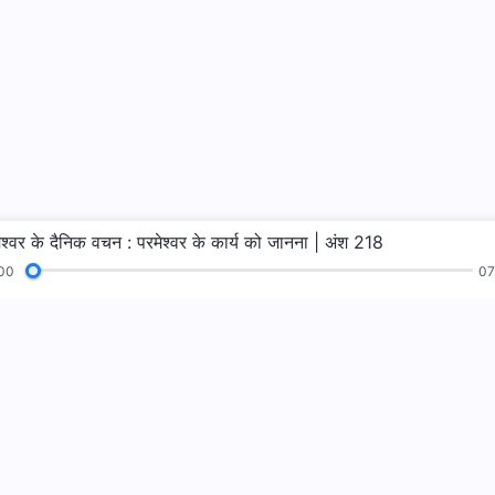
ेश्वर के दैनिक वचन : परमेश्वर के कार्य को जानना | अंश 218
00
07
न
पाठ
सुसमाचार
गवाहियाँ
परमेश्वर का राज्य 