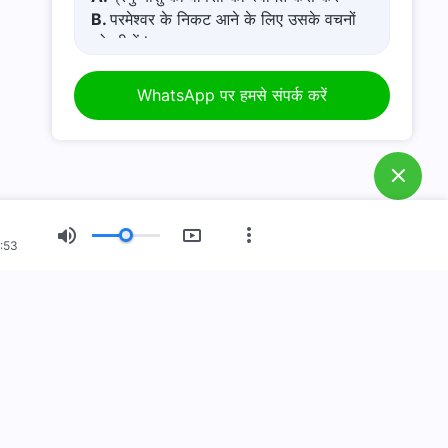
B.
परमेश्वर के निकट आने के लिए उसके वचनों
को सीखें l
C.
कष्टमय जीवन से कैसे बचें
D.
मेरे पास एक प्रार्थना अनुरोध है।
WhatsApp पर हमसे संपर्क करें
E.
कठिन समय में परमेश्वर में अपनी आस्था कैसे
बढ़ाएं?
:53
नया युग
चित्र-प्रदर्शनी
हमारे बारे में
आ गया है