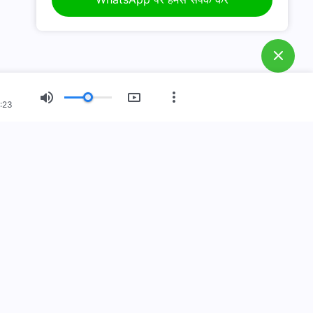
E.
कठिन समय में परमेश्वर में अपनी आस्था कैसे
बढ़ाएं?
:23
नया युग
चित्र-प्रदर्शनी
हमारे बारे में
आ गया है
ी पर आ गया है! क्या आप इसमें प्रवेश करना चाहते हैं?
और अधिक जानें
मसे संपर्क करें