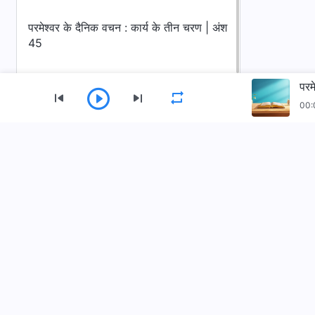
परमेश्वर के दैनिक वचन : कार्य के तीन चरण | अंश
45
परम
00:
मेन्यू
होम
किताबें
वीडियो
भज
सर्वशक्तिमान परमेश्वर की कलीसिया ऐप डाउनलोड करें