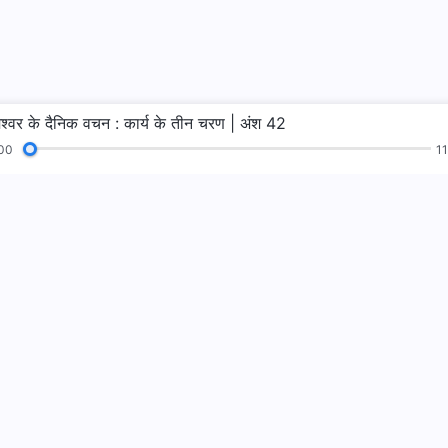
ेश्वर के दैनिक वचन : कार्य के तीन चरण | अंश 42
00
11
न
पाठ
सुसमाचार
गवाहियाँ
परमेश्वर का राज्य 
परमेश्वर का राज्य पृथ्व
WhatsApp पर ह