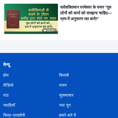
तीन)
सर्वशक्तिमान परमेश्वर के वचन "तुम
लोगों को कार्य को समझना चाहिए—
भ्रम में अनुसरण मत करो!"
32:01
मेन्यू
होम
किताबें
वीडियो
भजन
पाठ
सुसमाचार
गवाहियाँ
नया युग
चित्र-प्रदर्शनी
हमारे बारे में