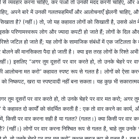
ी से व्यवहार करना चाहिए, कर पाओ तो उनकी मदद करनी चाहिए, और अ
हिए, अपने बारे में उनकी गलतफहमियाँ और आलोचनाएँ झेलनी चाहिए, और 
िखाता है? (नहीं।) तो, जो यह कहावत लोगों को सिखाती है, उससे अंत में 
के परिणामस्वरूप लोग और ज्यादा कपटी हो जाते हैं; लोगों के दिल और ज्य
 रिश्ते जटिल हो जाते हैं; यह लोगों के सामाजिक संबंधों में एक जटिलता 
बोलने की मानसिकता पैदा हो जाती है। क्या इस तरह लोगों के रिश्ते अभी 
नहीं।) इसलिए “अगर तुम दूसरों पर वार करते हो, तो उनके चेहरे पर 
की आलोचना मत करो” कहावत स्पष्ट रूप से गलत है। लोगों को ऐसा करना 
ं को निष्कपट, खरा या स्पष्टवादी नहीं बना सकता। यह कुछ भी सकारात्म
ोचना करने का। दूसरों के साथ लोगों की सामान्य बातचीत में, किसी पर वार करना सही है या गलत? (गलत।) क्या किसी पर वार करना दूसरों के साथ बातचीत में सामान्य मानवता का प्रदर्शन और व्यवहार है? (नहीं।) लोगों पर वार करना निश्चित रूप से गलत है, चाहे तुम उनके चेहरे पर वार करो या कहीं और। इसलिए, “अगर तुम दूसरों पर वार करते हो, तो उनके चेहरे पर वार मत करो” कथन सहज रूप से गलत है। इस कहावत के अनुसार किसी के चेहरे पर वार करना जाहिर तौर पर सही नहीं है, लेकिन कहीं और वार करना सही है, क्योंकि चेहरे पर वार करने के बाद वह लाल हो जाता है, सूज जाता है और जख्मी हो जाता है। इससे व्यक्ति खराब और अनाकर्षक दिखने लगता है, और यह ये भी दिखाता है कि तुम लोगों के साथ बहुत असभ्य, अपरिष्कृत और हेय तरीके से व्यवहार करते हो। तो, क्या लोगों पर अन्यत्र प्रहार करना उत्तम है? नहीं—वह भी उत्तम नहीं है। वास्तव में, इस कहावत का केंद्र-बिंदु किसी पर वार करना नहीं है, बल्कि खुद “वार” शब्द है। दूसरों के साथ बातचीत करते समय, अगर तुम समस्याओं से निपटने के तरीके के रूप में हमेशा दूसरों पर वार करते हो, तो तुम्हारा तरीका ही गलत है। यह उग्रता से किया जाता है और व्यक्ति की मानवता के जमीर और विवेक पर आधारित नहीं होता, और निश्चित रूप से, यह सत्य का अभ्यास या सत्य सिद्धांतों का पालन करना तो बिल्कुल भी नहीं है। कुछ लोग दूसरों की उपस्थिति में उनकी गरिमा पर हमला नहीं करते—वे जो कहते हैं, उसमें सावधान रहते हैं और दूसरे के चेहरे पर वार करने से बचते हैं, लेकिन हमेशा उनकी पीठ पीछे गंदी हरकतें करते रहते हैं, मेज के ऊपर तो हाथ मिलाते हैं लेकिन नीचे से उन्हें लात मारते हैं, उनके सामने अच्छी बातें कहते हैं लेकिन उनकी पीठ पीछे उनके खिलाफ साजिश करते हैं, उनकी कमी निकालकर उसका उनके खिलाफ इस्तेमाल करते हैं, बदला लेने, फँसाने और कुचक्र रचने, अफवाहें फैलाना, या झगड़ा करवाने और उनकी आलोचना करने के लिए अन्य लोगों का उपयोग करने के मौकों की ताक में रहते हैं। किसी के चेहरे पर वार करने की तुलना में ये कपटपूर्ण तरीके कितने बेहतर हैं? क्या ये किसी के चेहरे पर वार करने से भी ज्यादा गंभीर नहीं हैं? क्या ये और भी कपटपूर्ण, शातिर, और मानवता से रहित नहीं हैं? (हाँ, हैं।) तो फिर, “अगर तुम दूसरों पर वार करते हो, तो उनके चेहरे पर वार मत करो” कथन सहज रूप से अर्थहीन है। यह दृष्टिकोण अपने आप में एक गलती है, इसमें झूठे दिखावे भी हैं। यह एक पाखंडी तरीका है, जो इसे और भी गर्हित, घिनौना और वीभत्स बना देता है। अब हम स्पष्ट हैं कि लोगों पर वार उग्रता से किया जाता है। तुम किस आधार पर किसी पर वार करते हो? क्या यह कानून द्वारा अधिकृत है, या यह तुम्हारा परमेश्वर-प्रदत्त अधिकार है? यह इनमें से कुछ नहीं है। तो, लोगों पर वार क्यों करना? अगर तुम किसी के साथ सामान्य रूप से मिलजुलकर रह सकते हो, तो तुम उसके साथ मिलजुलकर रहने और बातचीत करने के लिए सही तरीकों का उपयोग कर सकते हो। अगर तुम उनके साथ मिलजुलकर नहीं रह सकते, तो उग्रता से काम किए बिना या मारपीट न करते हुए अपने अलग रास्ते पर जा सकते हो। मानवता के जमीर और विवेक के दायरे में, यह ऐसी चीज होनी चाहिए जिसे लोग करते हैं। जैसे ही तुम उग्रता से काम करते हो, भले ही तुम उस व्यक्ति के चेहरे पर वार न करो बल्कि कहीं और करो, यह एक गंभीर समस्या है। यह बातचीत करने का सामान्य तरीका नहीं है। ऐसा तो दुश्मन करते हैं, यह सामान्य लोगों की बातचीत का तरीका नहीं है। यह मानवता की भावना के दायरे से बाहर है। “अगर तुम दूसरों की आलोचना करते हो, तो उनकी कमियों की आलोचना मत करो” कहावत में “आलोचना करना” वाक्यांश अच्छा है या बुरा? क्या “आलोचना करना” वाक्यांश का वह स्तर है, जिसे यह परमेश्वर के वचनों में लोगों के प्रकट या उजागर होने को संदर्भित करता है? (नहीं।) मेरी समझ से “आलोचना करना” वाक्यांश का, जिस रूप में यह इंसानी भाषा में मौजूद है, यह अर्थ नहीं है। इसका सार उजागर करने के एक दुर्भावनापूर्ण रूप का है : इसका अर्थ है लोगों की समस्याएँ और कमियाँ, या कुछ ऐसी चीजें और व्यवहार जो दूसरों को ज्ञात नहीं हैं, या पृष्ठभूमि में चल रहे षड्यंत्रकारी विचार या दृष्टिकोण प्रकट करना। “अगर तुम दूसरों की आलोचना करते हो, तो उनकी कमियों की आलोचना मत करो” कहावत में “आलोचना करना” वाक्यांश का यही अर्थ है। अगर दो लोगों में अच्छी बनती है और वे विश्वासपात्र हैं, उनके बीच कोई बाधा नहीं है और उनमें से प्रत्येक को दूसरे के लिए फायदेमंद और मददगार होने की आशा है, तो उनके लिए सबसे अच्छा होगा यही कि वे एक-साथ बैठें, खुलेपन और ईमानदारी से एक-दूसरे की समस्याएँ सामने रखें। यह उचित है और यह दूसरे की कमियों की आलोचना करना नहीं है। अगर तुम्हें किसी व्यक्ति में समस्याएँ दिखती हैं, लेकिन दिख रहा है कि वह व्यक्ति अभी तुम्हारी सलाह मानने को तैयार नहीं है, तो झगड़े या संघर्ष से बचने के लिए उससे कुछ न कहो। अगर तुम उसकी मदद करना चाहते हो, तो तुम उसकी राय माँग सकते हो और पहले उससे पूछ सकते हो, “मुझे लगता है कि तुम में कुछ समस्या है और मैं तुम्हें थोड़ी सलाह देना चाहता हूँ। पता नहीं, तुम इसे स्वीकार पाओगे या नहीं। अगर स्वीकार पाओ, तो मैं तुम्हें बताऊँगा। अगर न स्वीकार पाओ, तो मैं फिलहाल इसे अपने तक ही रखूंगा और कुछ नहीं बोलूंगा।” अगर वह कहता है, “मुझे तुम पर भरोसा है। तुम्हें जो भी कहना हो, वह अस्वीकार्य नहीं होगा; मैं उसे स्वीकार सकता हूँ,” तो इसका मतलब है कि तुम्हें अनुमति मिल गई है और तुम एक-एक कर उसे उसकी समस्याएँ बता सकते हो। वह न केवल तुम्हारा कहा पूरी तरह से मानेगा, बल्कि इससे उसे फायदा भी होगा तुम दोनों अभी भी एक सामान्य संबंध बनाए रख पाओगे। क्या यह एक-दूसरे के साथ ईमानदारी से व्यवहार करना नहीं है? (बिल्कुल है।) यह दूसरों के साथ बातचीत करने का सही तरीका है; यह दूसरे की कमियों की आलोचना करना नहीं है। इस कहावत के अनुसार “दूसरों की कमियों की आलोचना न करने” का क्या अर्थ है? इसका अर्थ है दूसरों की कमियों के बारे में बात न करना, उनकी सबसे निषिद्ध समस्याओं के बारे में बात न करना, उनकी समस्या का सार उजागर न करना और आलोचना करने में ज्यादा मुखर न होना। इसका अर्थ है सिर्फ सतही टिप्पणी करना, वही बातें कहना जो सभी लोगों द्वारा सामान्य रूप