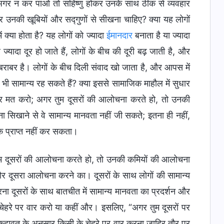
गर न कर पाओ तो सहिष्णु होकर उनके साथ ठीक से व्यवहार
उनकी खूबियों और सद्गुणों से सीखना चाहिए? क्या यह लोगों
क्या होता है? यह लोगों को ज्यादा
ईमानदार
बनाता है या ज्यादा
ादा दूर हो जाते हैं, लोगों के बीच की दूरी बढ़ जाती है, और
के बराबर है। लोगों के बीच दिली संवाद खो जाता है, और आपस में
भी सामान्य रह सकते हैं? क्या इससे सामाजिक माहौल में सुधार
वार मत करो; अगर तुम दूसरों की आलोचना करते हो, तो उनकी
सिखाने से वे सामान्य मानवता नहीं जी सकते; इतना ही नहीं,
क प्राप्त नहीं कर सकता।
 से कही जाती हैं, वही बातें कहना जो वह व्यक्ति पहले से ही खुद भी समझता है और उन गलतियों को प्रकट नहीं करना जो व्यक्ति पहले कर चुका है या जो संवेदनशील मुद्दे हैं। अगर तुम इस तरह से कार्य करते हो, तो इससे व्यक्ति को क्या लाभ होता है? शायद तुमने उसका अपमान नहीं किया होगा या उसे अपना दुश्मन नहीं बनाया होगा, लेकिन तुमने जो किया है, उससे उसे कोई मदद या लाभ नहीं हुआ है। इसलिए, यह वाक्यांश कि “दूसरों की कमियों की आलोचना मत करो” अपने आपमें टालमटोल और कपट का एक रूप है, जो लोगों के एक-दूसरे के साथ व्यवहार में ईमानदारी नहीं रहने देते। यह कहा जा सकता है कि इस तरह से कार्य करना बुरे इरादों को आश्रय देना है; यह दूसरों के साथ बातचीत करने का सही तरीका नहीं है। गैर-विश्वासी तो “अगर तुम दूसरों की आलोचना करते हो, तो उनकी कमियों की आलोचना मत करो” को ऐसे देखते हैं, जैसे उच्च आदर्शों वाले व्यक्ति को यही करना चाहिए। यह स्पष्ट रूप से दूसरों के साथ बातचीत करने का एक कपटपूर्ण तरीका है, जिसे लोग अपनी रक्षा के लिए अपनाते हैं; यह बातचीत का बिल्कुल भी उचित तरीका नहीं है। दूसरों की कमियों की आलोचना न करना अपने आप में कपट है, और दूसरों की कमियों की आलोचना करने में कोई गुप्त इरादा हो सकता है। किन परिस्थितियों में तुम आम तौर पर लोगों को एक-दूसरे की कमियों की आलोचना करते देख सकते हो? एक उदाहरण यह रहा : समाज में, अगर दो उम्मीदवार किसी पद पर चुने जाने के लिए अभियान चलाते हैं, तो वे एक-दूसरे की कमियाँ गिनाएँगे। एक कहेगा, “तुमने कुछ बुरा काम किया है, और तुमने बहुत पैसों का गबन किया,” और दूसरा कहेगा, “तुमने कई लोगों को नुकसान पहुँचाया है।” वे एक-दूसरे के बारे में ऐसी चीजें उजागर करते हैं। क्या यह दूसरों की कमियों की आलोचना करना नहीं है? (हाँ, है।) जो लोग राजनीतिक मंच पर एक-दूसरे की कमियों की आलोचना करते हैं, वे राजनीतिक विरोधी होते हैं, लेकिन जब आम लोग ऐसा करते हैं, तो वे दुश्मन होते हैं। सरल शब्दों में, कहा जा सकता है कि इन दोनों में बनती नहीं। जब भी वे मिलते हैं, बहस करना शुरू कर देते हैं, एक-दूसरे की कमियाँ गिनाने लगते हैं, एक-दूसरे की आलोचना और निंदा करते हैं, यहाँ तक कि तिल का ताड़ बना देते हैं और झूठे आरोप लगाते हैं। अगर दूसरे व्यक्ति के मामलों के बारे में कुछ भी संदिग्ध है, तो वे उसे उजागर करेंगे और उसके लिए दूसरे व्यक्ति की निंदा करेंगे। अगर लोग एक-दूसरे के बारे में कई बातें कहते हैं, लेकिन दूसरों की कमियों की आलोचना नहीं करते, तो क्या यह कोई उत्कृष्ट चीज है? (नहीं।) यह उत्कृष्ट चीज नहीं है, लेकिन लोग फिर भी इस सिद्धांत को महान नैतिक आचरण समझकर इसकी प्रशंसा करते हैं, जो वास्तव में घृणित है! “अगर तुम दूसरों पर वार करते हो, तो उनके चेहरे पर वार मत करो; अगर तुम दूसरों की आलोचना करते हो, तो उनकी कमियों की आलोचना मत करो” कहावत अपने आप में किसी सकारात्मक चीज का समर्थन करने में विफल है। यह “दयालुता का बदला कृतज्ञतापूर्वक लौटाना चाहिए,” “बुराई का बदला भलाई से चुकाओ,” और “महिला को सच्चरित्र, दयालु, सौम्य और नैतिकतायुक्त होना चाहिए,” जैसी कहावतों से अलग है, जो कम से कम प्रशंसनीय नैतिक आचरण का समर्थन करती हैं। “अगर तुम दूसरों पर वार करते हो, तो उनके चेहरे पर वार मत करो; अगर तुम दूसरों की आलोचना करते हो, तो उनकी कमियों की आलोचना मत करो” उस नैतिक आचरण पर कथन है, जो नकारात्मक व्यवहार को उकसाता है और लोगों पर कोई सकारात्मक कार्य बिल्कुल नहीं करता। यह लोगों को यह नहीं बताता कि इस दुनिया में जीवन में आचरण करने के सही तरीके या सिद्धांत क्या हैं। यह ऐसी कोई जानकारी नहीं देता। यह बस इतना करता है कि लोगों से दूसरों के चेहरे पर वार न करने के लिए कहता है, मानो चेहरे के अलावा और कहीं भी वार करना ठीक हो। उन पर अन्यत्र जहाँ जी चाहे वार करो; चाहे उनके शरीर पर नील पड़ जाएँ, वे लुंज-पुंज हो जाएँ, बस उनकी साँस चलती रहे। और जब लोग एक-दूसरे से लड़ रहे होते हैं, जब दुश्मन या राजनीतिक विरोधी मिलते हैं, तो वे एक-दूसरे के बारे में जो चाहें कह सकते हैं, बस वे एक-दूसरे की कमियाँ न कहें। यह क्या तरीका है? क्या तुम लोग पहले इस कहावत को अनुमोदित नहीं करते थे? (हाँ।) मान लो, दो महिलाऐं विवाद में पड़ जाती हैं और बहस करने लगती हैं। उनमें से एक कहती है, “मुझे पता है, तुम्हारा पति तुम्हारे बच्चे का बाप नहीं है,” और दूसरी कहती है, “मुझे पता है, तुम्हारा पारिवारिक व्यवसाय पैसा बनाने के लिए क्या तरकीबें अपनाता है।” कुछ लोग उनके झगड़े की विषयवस्तु पर टिप्पणी करते हुए कहते हैं, “अगर तुम दूसरों पर वार करते हो, तो उनके चेहरे पर वार मत करो; अगर तुम दूसरों की आलोचना करते हो, तो उनकी कमियों की आलोचना मत करो। उन्हें एक-दूसरे की कुछ कमियाँ और आपराधिक रहस्य उभारते और तिल का ताड़ बनाते देखो। क्या क्षुद्र व्यवहार है! शराफत भी कितनी कम है। तुम कम से कम लोगों को थोड़ा सम्मान दिखा सकते हो, वरना वे भविष्य में कैसे अच्छा आचरण कर पाएँगे?” इस तरह की टिप्पणियाँ करना सही है या गलत? (यह गलत है।) क्या इसका थोड़ा-सा भी सकारात्मक प्रभाव है? क्या इसमें से कोई सत्य के जरा भी अनुरूप है? (नहीं।) ऐसी टिप्पणियाँ करने के लिए व्यक्ति में किस तरह के विचार और दृष्टिकोण होने चाहिए? क्या ऐसी टिप्पणियाँ किसी ऐसे व्यक्ति से आती हैं, ज