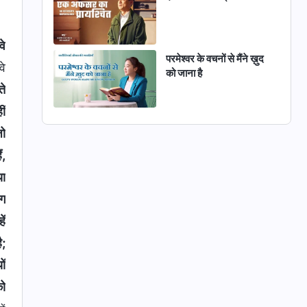
वे
परमेश्वर के वचनों से मैंने ख़ुद
वे
को जाना है
ते
ीं
जो
ं,
या
ोग
ें
ै;
ों
को