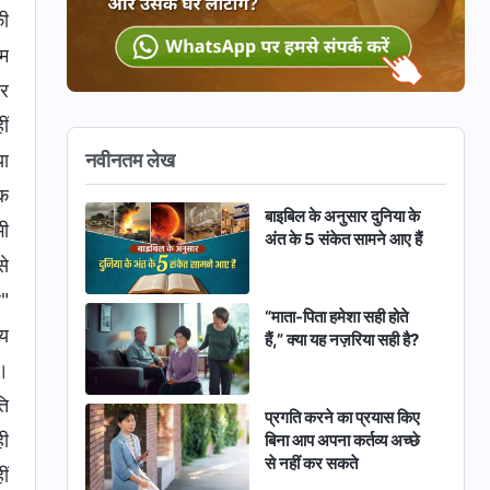
की
ाम
और
ीं
नवीनतम लेख
या
ीक
बाइबिल के अनुसार दुनिया के
भी
अंत के 5 संकेत सामने आए हैं
से
ै"
“माता-पिता हमेशा सही होते
मय
हैं,” क्या यह नज़रिया सही है?
ै।
ति
प्रगति करने का प्रयास किए
ही
बिना आप अपना कर्तव्य अच्छे
से नहीं कर सकते
ीं