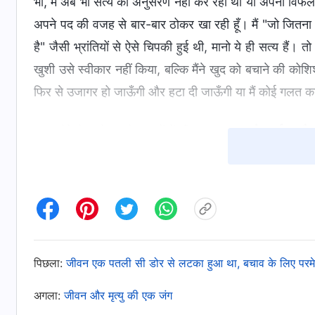
भी, मैं अब भी सत्य का अनुसरण नहीं कर रही थी या अपनी विफलत
अपने पद की वजह से बार-बार ठोकर खा रही हूँ। मैं "जो जितना 
है" जैसी भ्रांतियों से ऐसे चिपकी हुई थी, मानो ये ही सत्य हैं। 
खुशी उसे स्वीकार नहीं किया, बल्कि मैंने खुद को बचाने की कोश
फिर से उजागर हो जाऊँगी और हटा दी जाऊँगी या मैं कोई गलत काम
मैंने ये परमेश्वर के वचनों में भी पढ़ा : "
मनुष्य के कर्तव्य औ
मनुष्य के लिए पूरा करना आवश्यक है; यह उसकी स्वर्ग द्वारा प्रेषित
तभी कहा जा सकता है कि वह अपना कर्तव्य पूरा कर रहा है। धन्य ह
बाद वह परमेश्वर के आशीषों का आनंद लेता है। शापित होना उसे कह
बदलता, ऐसा तब होता है जब उन्हें पूर्ण बनाए जाने का अनुभव नहीं 
उन्हें धन्य किया जाता है या शापित, सृजित प्राणियों को अपना कर्तव
पिछला:
जीवन एक पतली सी डोर से लटका हुआ था, बचाव के लिए परम
जिसे करने में वे सक्षम हैं। यह न्यूनतम है, जो व्यक्ति को करना चा
धन्य होने के लिए नहीं करना चाहिए, और तुम्हें शापित होने के भय 
अगला:
जीवन और मृत्यु की एक जंग
बता दूँ : मनुष्य द्वारा अपने कर्तव्य का निर्वाह ऐसी चीज़ है, जो