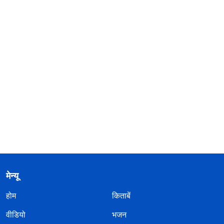
मेन्यू
होम
किताबें
वीडियो
भजन