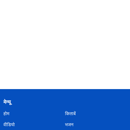
मेन्यू
होम
किताबें
वीडियो
भजन