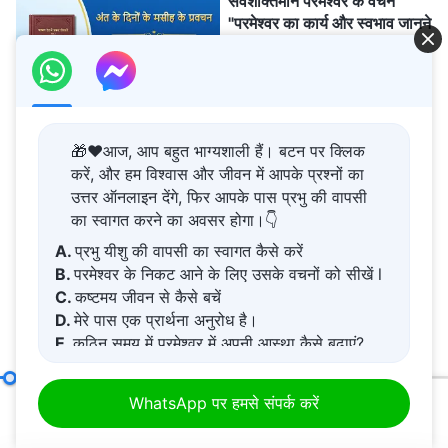
सर्वशक्तिमान परमेश्वर के वचन
"परमेश्वर का कार्य और स्वभाव जानने
के बारे में वचन" (अंश 21)
16:04
सर्वशक्तिमान परमेश्वर के वचन "मद
🎁❤️आज, आप बहुत भाग्यशाली हैं। बटन पर क्लिक
नौ : वे अपना कर्तव्य केवल खुद को
करें, और हम विश्वास और जीवन में आपके प्रश्नों का
अलग दिखाने और अपने हितों और
उत्तर ऑनलाइन देंगे, फिर आपके पास प्रभु की वापसी
महत्वाकांक्षाओं को पूरा करने के लिए
निभाते हैं; वे कभी परमेश्वर के घर के
का स्वागत करने का अवसर होगा।👇
45:07
हितों की नहीं सोचते और वे व्यक्तिगत
A.
प्रभु यीशु की वापसी का स्वागत कैसे करें
सर्वशक्तिमान परमेश्वर के वचन
यश के बदले उन हितों के साथ
B.
परमेश्वर के निकट आने के लिए उसके वचनों को सीखें l
"प्रार्थना की क्रिया के विषय में"
विश्वासघात तक कर देते हैं (भाग
C.
कष्टमय जीवन से कैसे बचें
तीन)" (खंड पाँच)
D.
मेरे पास एक प्रार्थना अनुरोध है।
E.
कठिन समय में परमेश्वर में अपनी आस्था कैसे बढ़ाएं?
40:22
सर्वशक्तिमान परमेश्वर के वचन
मद पंद्रह : वे परमेश्वर के अस्तित्व में विश्वास नहीं करते और वे मसीह के सार को नकारते हैं (भाग दो)
WhatsApp पर हमसे संपर्क करें
"संपूर्ण ब्रह्मांड के लिए परमेश्वर के
00:20
46:41
वचन : अध्याय 37"