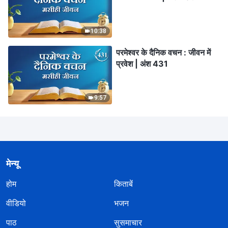
10:38
परमेश्वर के दैनिक वचन : जीवन में
प्रवेश | अंश 431
9:57
मेन्यू
होम
किताबें
वीडियो
भजन
पाठ
सुसमाचार