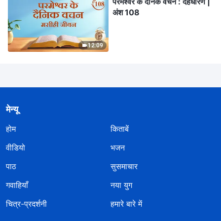
परमेश्वर के दैनिक वचन : देहधारण |
अंश 108
12:09
मेन्यू
होम
किताबें
वीडियो
भजन
पाठ
सुसमाचार
गवाहियाँ
नया युग
चित्र-प्रदर्शनी
हमारे बारे में