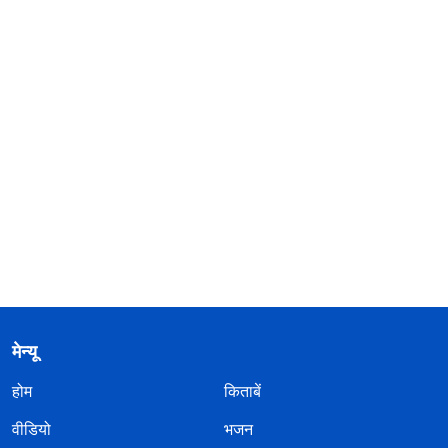
मेन्यू
होम
किताबें
वीडियो
भजन