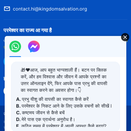
contact.hi@kingdomsalvation.org
परमेश्वर का राज्य आ गया है
परमेश्वर का राज्य पृथ्वी पर आ गया है! क्या आप इसमें प्रवेश करना चाहते हैं?
और अधिक
जानें
WhatsApp पर हमसे संपर्क करें
🎁❤️आज, आप बहुत भाग्यशाली हैं। बटन पर क्लिक
करें, और हम विश्वास और जीवन में आपके प्रश्नों का
हमारा अनुसरण करें
उत्तर ऑनलाइन देंगे, फिर आपके पास प्रभु की वापसी
का स्वागत करने का अवसर होगा।👇
A.
प्रभु यीशु की वापसी का स्वागत कैसे करें
B.
परमेश्वर के निकट आने के लिए उसके वचनों को सीखें l
C.
कष्टमय जीवन से कैसे बचें
उपयोग की शर्तें
गोपनीयता नीत
साभार
कुकीज नीति
D.
मेरे पास एक प्रार्थना अनुरोध है।
कॉपीराइट © 2026
सर्वशक्तिमान परमेश्वर की कलीसिया।
सर्वाधिकार
E.
कठिन समय में परमेश्वर में अपनी आस्था कैसे बढ़ाएं?
सुरक्षित।