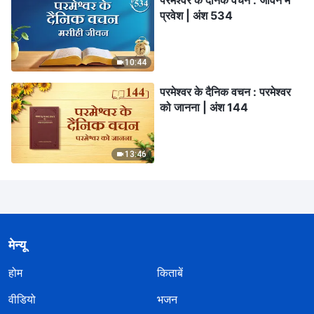
परमेश्वर के दैनिक वचन : जीवन में
प्रवेश | अंश 534
10:44
परमेश्वर के दैनिक वचन : परमेश्वर
को जानना | अंश 144
13:46
मेन्यू
होम
किताबें
वीडियो
भजन