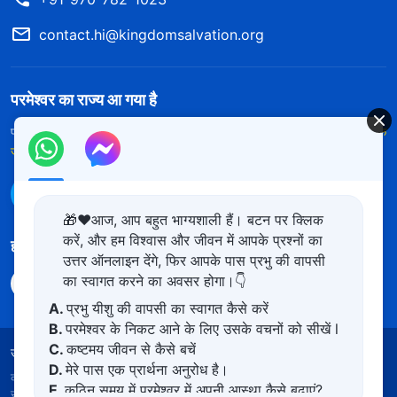
contact.hi@kingdomsalvation.org
परमेश्वर का राज्य आ गया है
परमेश्वर का राज्य पृथ्वी पर आ गया है! क्या आप इसमें प्रवेश करना चाहते हैं?
और अधिक
जानें
WhatsApp पर हमसे संपर्क करें
🎁❤️आज, आप बहुत भाग्यशाली हैं। बटन पर क्लिक
करें, और हम विश्वास और जीवन में आपके प्रश्नों का
हमारा अनुसरण करें
उत्तर ऑनलाइन देंगे, फिर आपके पास प्रभु की वापसी
का स्वागत करने का अवसर होगा।👇
A.
प्रभु यीशु की वापसी का स्वागत कैसे करें
B.
परमेश्वर के निकट आने के लिए उसके वचनों को सीखें l
C.
कष्टमय जीवन से कैसे बचें
उपयोग की शर्तें
गोपनीयता नीत
साभार
कुकीज नीति
D.
मेरे पास एक प्रार्थना अनुरोध है।
कॉपीराइट © 2026
सर्वशक्तिमान परमेश्वर की कलीसिया।
सर्वाधिकार
E.
कठिन समय में परमेश्वर में अपनी आस्था कैसे बढ़ाएं?
सुरक्षित।