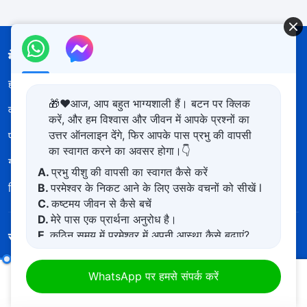
मेन्यू
होम
किताबें
🎁❤️आज, आप बहुत भाग्यशाली हैं। बटन पर क्लिक
वीडियो
भजन
करें, और हम विश्वास और जीवन में आपके प्रश्नों का
उत्तर ऑनलाइन देंगे, फिर आपके पास प्रभु की वापसी
पाठ
सुसमाचार
का स्वागत करने का अवसर होगा।👇
गवाहियाँ
नया युग
A.
प्रभु यीशु की वापसी का स्वागत कैसे करें
चित्र-प्रदर्शनी
हमारे बारे में
B.
परमेश्वर के निकट आने के लिए उसके वचनों को सीखें l
C.
कष्टमय जीवन से कैसे बचें
D.
मेरे पास एक प्रार्थना अनुरोध है।
E.
कठिन समय में परमेश्वर में अपनी आस्था कैसे बढ़ाएं?
सर्वशक्तिमान परमेश्वर की कलीसिया ऐप डाउनलोड करें
सत्य का अनुसरण कैसे करें (5)
भाग तीन
WhatsApp पर हमसे संपर्क करें
00:20
43:58