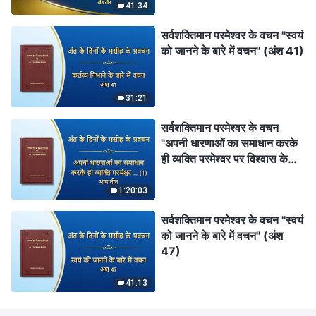
निभाते हैं; वे कभी परमेश्वर के घर के
41:34
हितों की नहीं सोचते और वे व्यक्तिगत
सर्वशक्तिमान परमेश्वर के वचन "स्वयं
यश के बदले उन हितों के साथ
को जानने के बारे में वचन" (अंश 41)
विश्वासघात तक कर देते हैं (भाग
तीन)" (खंड तीन)
31:21
सर्वशक्तिमान परमेश्वर के वचन
"अपनी धारणाओं का समाधान करके
ही व्यक्ति परमेश्वर पर विश्वास के
सही मार्ग पर चल सकता है (1)"
(भाग तीन)
1:20:03
सर्वशक्तिमान परमेश्वर के वचन "स्वयं
को जानने के बारे में वचन" (अंश
47)
41:13