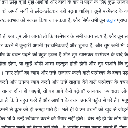
ं इसे छोड़ दूँगा! मुझे आशीषों और वादों के बारे में पढ़ने के लिए कुछ खो
ं को अपनी मर्जी से छाँट-छाँटकर नहीं पढ़ना चाहिए। तुम्हें परमेश्वर के
 भ्रष्ट स्वभाव को स्वच्छ किया जा सकता है, और सिर्फ तभी तुम
उद्धार
प्राप्
े ही अब तुम लोग जानते हो कि परमेश्वर के सभी वचन सत्य हैं, और तुम स
ार करने में तुम्हारी अपनी प्राथमिकताएँ और चुनाव हैं, और तुम अभी भी अप
 के वचन पढ़ने की बहुत इच्छा है और तुम खासकर परमेश्वर के वादे के 
ोता होगा, या तुम्हें थोड़ी आशा महसूस होती होगी और तुम पाओगे कि त
है। मगर लोगों का न्याय और उन्हें उजागर करने वाले परमेश्वर के वचन पढ़
रने और उनका न्याय करने और उन्हें ताड़ना देने वाले परमेश्वर के वचन 
 ताकत क्षीण हो जाएगी, तो वह आगे कैसे बढ़ेगा? आजकल ज्यादातर लोग
गता है कि वे बहुत गहरे हैं और आशीष के वचन उनकी पहुँच से परे हैं। मनु
नमें से कुछ को ही समझ पाते हैं। भले ही वे उन वचनों को खुद से जोड़ने
फिर भी वे उन्हें स्वीकार करने को तैयार नहीं होते। देख रहे हो कि लोग कित
े स्वीकार करने को तैयार नहीं होते। वे आशीष प्राप्त करना चाहते हैं, फिर 