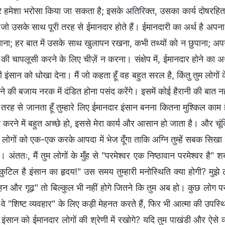
र हमेशा भरोसा किया जा सकता है; इसके अतिरिक्त, उसका कार्य दोषरहित औ
 जो उसके साथ पूरी तरह से ईमानदार होते हैं। ईमानदारी का अर्थ है अपना
आना; हर बात में उसके साथ खुलापन रखना, कभी तथ्यों को न छुपाना; अप
 की चापलूसी करने के लिए चीज़ें न करना। संक्षेप में, ईमानदार होने का अर्थ
इंसान को धोखा देना। मैं जो कहता हूँ वह बहुत सरल है, किंतु तुम लोगों 
ने की बजाय नरक में दंडित होना पसंद करेंगे। इसमें कोई हैरानी की बात नही
ी तरह से जानता हूँ तुम्हारे लिए ईमानदार इंसान बनना कितना मुश्किल काम ह
न करने में बहुत अच्छे हो, इससे मेरा कार्य और आसान हो जाता है। और चूंकि
ुम लोगों को एक-एक करके आपदा में भेज दूँगा ताकि अग्नि तुम्हें सबक सिखा
 अंततः, मैं तुम लोगों के मुँह से "परमेश्वर एक निष्ठावान परमेश्वर है
"कुटिल है इंसान का हृदय!" उस समय तुम्हारी मनोस्थिति क्या होगी? मुझ
हन और गूढ़" तो बिल्कुल भी नहीं होगे जितने कि तुम अब हो। कुछ लोग परम
, वे "शिष्ट व्यवहार" के लिए कड़ी मेहनत करते हैं, फिर भी आत्मा की उपस्थि
इंसान को ईमानदार लोगों की श्रेणी में रखोगे? यदि तुम पाखंडी और ऐसे व्यक्