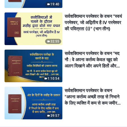
19:40
सर्वशक्तिमान परमेश्वर के वचन "स्वयं
परमेश्वर, जो अद्वितीय है IV परमेश्वर
की पवित्रता (I)" (भाग तीन)
32:55
सर्वशक्तिमान परमेश्वर के वचन "मद
नौ : वे अपना कर्तव्य केवल खुद को
अलग दिखाने और अपने हितों और
महत्वाकांक्षाओं को पूरा करने के लिए
निभाते हैं; वे कभी परमेश्वर के घर के
1:10:54
हितों की नहीं सोचते और वे व्यक्तिगत
सर्वशक्तिमान परमेश्वर के वचन
यश के बदले उन हितों के साथ
"अपना कर्तव्य अच्छी तरह से निभाने
विश्वासघात तक कर देते हैं (भाग
के लिए व्यक्ति में कम से कम जमीर
एक)" (खंड एक)
और विवेक तो होना ही चाहिए" (भाग
एक)
39:57