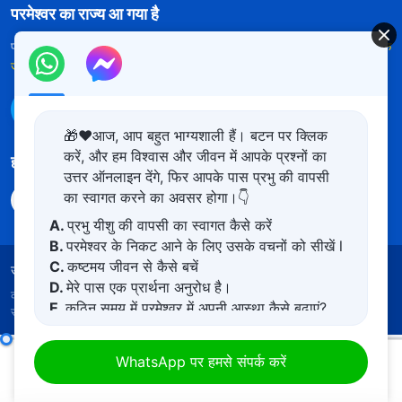
परमेश्वर का राज्य आ गया है
परमेश्वर का राज्य पृथ्वी पर आ गया है! क्या आप इसमें प्रवेश करना चाहते हैं?
और अधिक
जानें
WhatsApp पर हमसे संपर्क करें
🎁❤️आज, आप बहुत भाग्यशाली हैं। बटन पर क्लिक
करें, और हम विश्वास और जीवन में आपके प्रश्नों का
हमारा अनुसरण करें
उत्तर ऑनलाइन देंगे, फिर आपके पास प्रभु की वापसी
का स्वागत करने का अवसर होगा।👇
A.
प्रभु यीशु की वापसी का स्वागत कैसे करें
B.
परमेश्वर के निकट आने के लिए उसके वचनों को सीखें l
C.
कष्टमय जीवन से कैसे बचें
उपयोग की शर्तें
गोपनीयता नीत
साभार
कुकीज नीति
D.
मेरे पास एक प्रार्थना अनुरोध है।
कॉपीराइट © 2026
सर्वशक्तिमान परमेश्वर की कलीसिया।
सर्वाधिकार
E.
कठिन समय में परमेश्वर में अपनी आस्था कैसे बढ़ाएं?
सुरक्षित।
परमेश्वर के दैनिक वचन : परमेश्वर को जानना | अंश 80
WhatsApp पर हमसे संपर्क करें
00:00
19:56