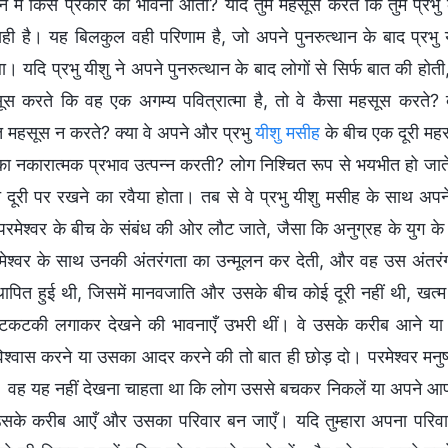
े मन में किस प्रकार की भावना आती? यदि तुम महसूस करते कि तुम प्रभु 
ही है। यह बिलकुल वही परिणाम है, जो अपने पुनरुत्थान के बाद प्रभु
। यदि प्रभु यीशु ने अपने पुनरुत्थान के बाद लोगों से सिर्फ बात की हो
स करते कि वह एक अगम्य पवित्रात्मा है, तो वे कैसा महसूस करते? क
्त महसूस न करते? क्या वे अपने और प्रभु
यीशु मसीह
के बीच एक दूरी महस
का नकारात्मक प्रभाव उत्पन्न करती? लोग निश्चित रूप से भयभीत हो ज
त दूरी पर रखने का रवैया होता। तब से वे प्रभु यीशु मसीह के साथ अ
के परमेश्वर के बीच के संबंध की ओर लौट जाते, जैसा कि अनुग्रह के युग
रमेश्वर के साथ उनकी अंतरंगता का उन्मूलन कर देती, और वह उस अंतरंगता
ापित हुई थी, जिसमें मानवजाति और उसके बीच कोई दूरी नहीं थी, खत्म 
 टकटकी लगाकर देखने की भावनाएँ उभरी थीं। वे उसके करीब आने य
श्वास करने या उसका आदर करने की तो बात ही छोड़ दो। परमेश्वर मनुष्य
। वह यह नहीं देखना चाहता था कि लोग उससे बचकर निकलें या अपने आप
सके करीब आएँ और उसका परिवार बन जाएँ। यदि तुम्हारा अपना परिवार, तुम्हारे