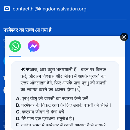
contact.hi@kingdomsalvation.org
परमेश्वर का राज्य आ गया है
परमेश्वर का राज्य पृथ्वी पर आ गया है! क्या आप इसमें प्रवेश करना चाहते हैं?
और अधिक
जानें
WhatsApp पर हमसे संपर्क करें
🎁❤️आज, आप बहुत भाग्यशाली हैं। बटन पर क्लिक
करें, और हम विश्वास और जीवन में आपके प्रश्नों का
हमारा अनुसरण करें
उत्तर ऑनलाइन देंगे, फिर आपके पास प्रभु की वापसी
का स्वागत करने का अवसर होगा।👇
A.
प्रभु यीशु की वापसी का स्वागत कैसे करें
B.
परमेश्वर के निकट आने के लिए उसके वचनों को सीखें l
C.
कष्टमय जीवन से कैसे बचें
उपयोग की शर्तें
गोपनीयता नीत
साभार
कुकीज नीति
D.
मेरे पास एक प्रार्थना अनुरोध है।
कॉपीराइट © 2026
सर्वशक्तिमान परमेश्वर की कलीसिया।
सर्वाधिकार
E.
कठिन समय में परमेश्वर में अपनी आस्था कैसे बढ़ाएं?
सुरक्षित।