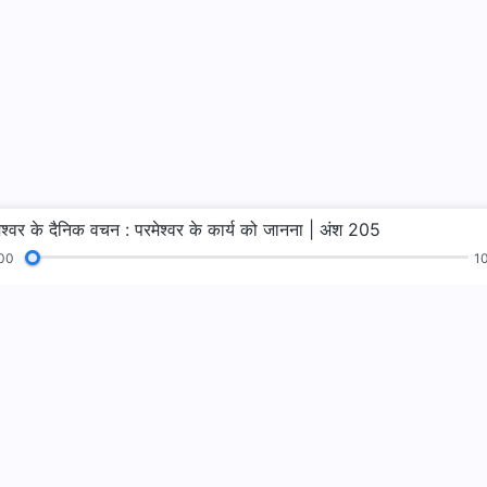
ेश्वर के दैनिक वचन : परमेश्वर के कार्य को जानना | अंश 205
00
10
न
पाठ
सुसमाचार
गवाहियाँ
परमेश्वर का राज्य 