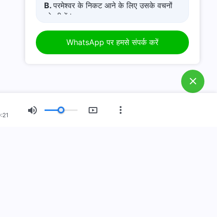
B.
परमेश्वर के निकट आने के लिए उसके वचनों
को सीखें l
C.
कष्टमय जीवन से कैसे बचें
D.
मेरे पास एक प्रार्थना अनुरोध है।
WhatsApp पर हमसे संपर्क करें
E.
कठिन समय में परमेश्वर में अपनी आस्था कैसे
बढ़ाएं?
:21
नया युग
चित्र-प्रदर्शनी
हमारे बारे में
आ गया है