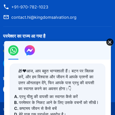
+91-970-782-1023
contact.hi@kingdomsalvation.org
परमेश्वर का राज्य आ गया है
परमेश्वर का राज्य पृथ्वी पर आ गया है! क्या आप इसमें प्रवेश करना चाहते हैं?
और अधिक
जानें
WhatsApp पर हमसे संपर्क करें
🎁❤️आज, आप बहुत भाग्यशाली हैं। बटन पर क्लिक
करें, और हम विश्वास और जीवन में आपके प्रश्नों का
हमारा अनुसरण करें
उत्तर ऑनलाइन देंगे, फिर आपके पास प्रभु की वापसी
का स्वागत करने का अवसर होगा।👇
A.
प्रभु यीशु की वापसी का स्वागत कैसे करें
B.
परमेश्वर के निकट आने के लिए उसके वचनों को सीखें l
C.
कष्टमय जीवन से कैसे बचें
उपयोग की शर्तें
गोपनीयता नीत
साभार
कुकीज नीति
D.
मेरे पास एक प्रार्थना अनुरोध है।