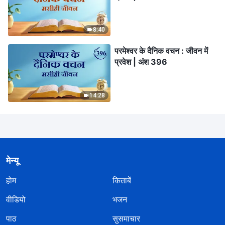
8:40
परमेश्वर के दैनिक वचन : जीवन में
प्रवेश | अंश 396
14:28
मेन्यू
होम
किताबें
वीडियो
भजन
पाठ
सुसमाचार