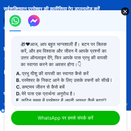
सर्वशक्तिमान परमेश्वर की कलीसिया ऐप डाउनलोड करें
🎁❤️आज, आप बहुत भाग्यशाली हैं। बटन पर क्लिक
हमसे संपर्क करें
करें, और हम विश्वास और जीवन में आपके प्रश्नों का
उत्तर ऑनलाइन देंगे, फिर आपके पास प्रभु की वापसी
+91-970-782-1023
का स्वागत करने का अवसर होगा।👇
contact.hi@kingdomsalvation.org
A.
प्रभु यीशु की वापसी का स्वागत कैसे करें
B.
परमेश्वर के निकट आने के लिए उसके वचनों को सीखें l
C.
कष्टमय जीवन से कैसे बचें
परमेश्वर का राज्य आ गया है
D.
मेरे पास एक प्रार्थना अनुरोध है।
E.
कठिन समय में परमेश्वर में अपनी आस्था कैसे बढ़ाएं?
परमेश्वर का राज्य पृथ्वी पर आ गया है! क्या आप इसमें प्रवेश करना चाहते हैं?
और अधिक
जानें
सत्य के अनुसरण में केवल आत्म-ज्ञान ही सहायक है
(भाग एक)
WhatsApp पर हमसे संपर्क करें
00:20
44:03
WhatsApp पर हमसे संपर्क करें