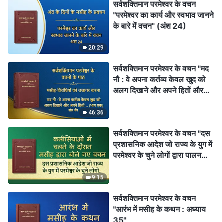
सर्वशक्तिमान परमेश्वर के वचन
"परमेश्वर का कार्य और स्वभाव जानने
के बारे में वचन" (अंश 24)
20:29
सर्वशक्तिमान परमेश्वर के वचन "मद
नौ : वे अपना कर्तव्य केवल खुद को
अलग दिखाने और अपने हितों और
महत्वाकांक्षाओं को पूरा करने के लिए
निभाते हैं; वे कभी परमेश्वर के घर के
46:36
हितों की नहीं सोचते और वे व्यक्तिगत
सर्वशक्तिमान परमेश्वर के वचन "दस
यश के बदले उन हितों के साथ
प्रशासनिक आदेश जो राज्य के युग में
विश्वासघात तक कर देते हैं (भाग
परमेश्वर के चुने लोगों द्वारा पालन
एक)" (खंड पाँच)
किए जाने चाहिए"
9:15
सर्वशक्तिमान परमेश्वर के वचन
"आरंभ में मसीह के कथन : अध्याय
35"