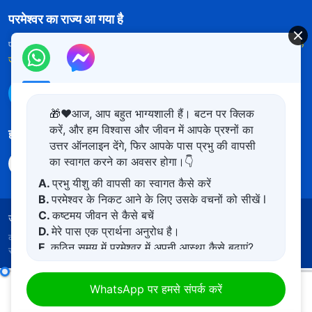
परमेश्वर का राज्य आ गया है
परमेश्वर का राज्य पृथ्वी पर आ गया है! क्या आप इसमें प्रवेश करना चाहते हैं?
और अधिक
जानें
WhatsApp पर हमसे संपर्क करें
🎁❤️आज, आप बहुत भाग्यशाली हैं। बटन पर क्लिक
करें, और हम विश्वास और जीवन में आपके प्रश्नों का
हमारा अनुसरण करें
उत्तर ऑनलाइन देंगे, फिर आपके पास प्रभु की वापसी
का स्वागत करने का अवसर होगा।👇
A.
प्रभु यीशु की वापसी का स्वागत कैसे करें
B.
परमेश्वर के निकट आने के लिए उसके वचनों को सीखें l
C.
कष्टमय जीवन से कैसे बचें
उपयोग की शर्तें
गोपनीयता नीत
साभार
कुकीज नीति
D.
मेरे पास एक प्रार्थना अनुरोध है।
कॉपीराइट © 2026
सर्वशक्तिमान परमेश्वर की कलीसिया।
सर्वाधिकार
E.
कठिन समय में परमेश्वर में अपनी आस्था कैसे बढ़ाएं?
सुरक्षित।
परमेश्वर के दैनिक वचन : देहधारण | अंश 140
WhatsApp पर हमसे संपर्क करें
00:00
14:57