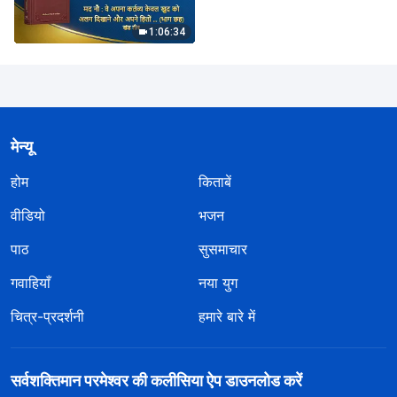
महत्वाकांक्षाओं को पूरा करने के लिए
निभाते हैं; वे कभी परमेश्वर के घर के
1:06:34
हितों की नहीं सोचते और वे व्यक्तिगत
यश के बदले उन हितों के साथ
विश्वासघात तक कर देते हैं (भाग
छह)" (खंड तीन)
मेन्यू
होम
किताबें
वीडियो
भजन
पाठ
सुसमाचार
गवाहियाँ
नया युग
चित्र-प्रदर्शनी
हमारे बारे में
सर्वशक्तिमान परमेश्वर की कलीसिया ऐप डाउनलोड करें